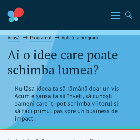
Mergi
la
Țările SIA
Meniu
Ca
conținut
Social Impact Award Romania
Acasă
Programul
Aplică la program
Ai o idee care poate
schimba lumea?
Nu lăsa ideea ta să rămână doar un vis!
Acum e șansa ta să înveți, să cunoști
oameni care îți pot schimba viitorul și
să faci primul pas spre un business de
impact.