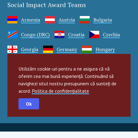
Social Impact Award Teams
Armenia
Austria
Bulgaria
Congo (DRC)
Croatia
Czechia
Georgia
Germany
Hungary
India
Kazakhstan
Mexico
Utilizăm cookie-uri pentru a ne asigura că vă
oferim cea mai bună experiență. Continuând să
Moldova
Montenegro
Romania
navighezi situl nostru presupunem că sunteți de
acord.
Politica de confidențialitate
Serbia
Slovakia
Slovenia
Ok
Türkiye
Uganda
Ukraine