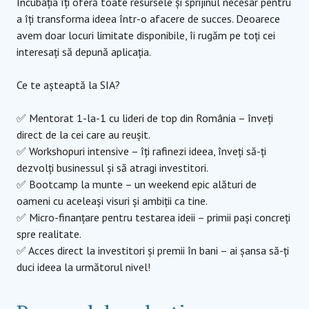
Incubația îți oferă toate resursele și sprijinul necesar pentru
a îți transforma ideea într-o afacere de succes. Deoarece
avem doar locuri limitate disponibile, îi rugăm pe toți cei
interesați să depună aplicația.
Ce te așteaptă la SIA?
✅ Mentorat 1-la-1 cu lideri de top din România – înveți
direct de la cei care au reușit.
✅ Workshopuri intensive – îți rafinezi ideea, înveți să-ți
dezvolți businessul și să atragi investitori.
✅ Bootcamp la munte – un weekend epic alături de
oameni cu aceleași visuri și ambiții ca tine.
✅ Micro-finanțare pentru testarea ideii – primii pași concreți
spre realitate.
✅ Acces direct la investitori și premii în bani – ai șansa să-ți
duci ideea la următorul nivel!