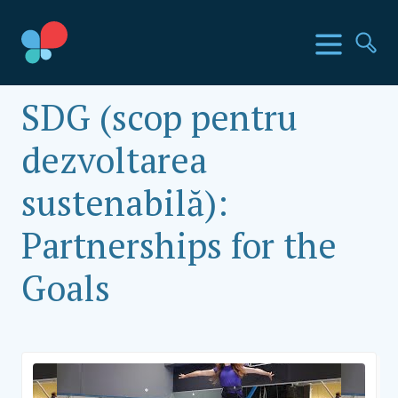
Mergi
la
Țările SIA
Meniu
Ca
conținut
Social Impact Award Romania
SDG (scop pentru
dezvoltarea
sustenabilă):
Partnerships for the
Goals