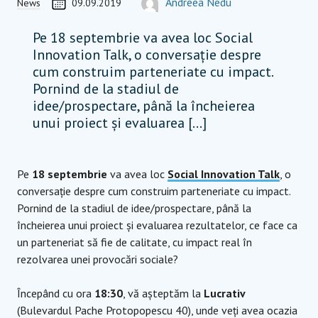
CREATED ON
AUTOR
Andreea Nedu
News
09.09.2019
TEAM MEMBER, COORDINATOR
andreea.nedu@socialimpactaward.net
Pe 18 septembrie va avea loc Social
Innovation Talk, o conversație despre
cum construim parteneriate cu impact.
Pornind de la stadiul de
idee/prospectare, până la încheierea
unui proiect și evaluarea […]
Pe
18 septembrie
va avea loc
Social Innovation Talk
, o
conversație despre cum construim parteneriate cu impact.
Pornind de la stadiul de idee/prospectare, până la
încheierea unui proiect și evaluarea rezultatelor, ce face ca
un parteneriat să fie de calitate, cu impact real în
rezolvarea unei provocări sociale?
Începând cu ora
18:30
, vă așteptăm la
Lucrativ
(Bulevardul Pache Protopopescu 40), unde veți avea ocazia