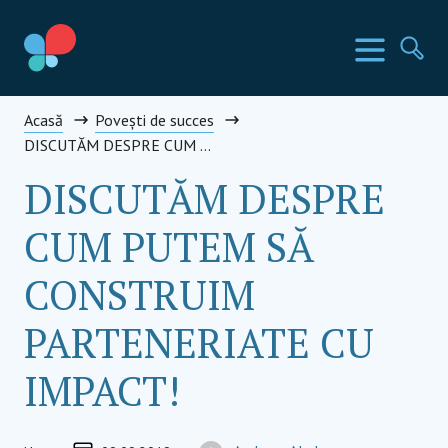
Mergi
la
Țările SIA
Meniu
Ca
conținut
Social Impact Award Romania
Acasă
Povești de succes
DISCUTĂM DESPRE CUM PUTEM SĂ CONSTRUIM PARTENERIATE CU IMPACT!
DISCUTĂM DESPRE
CUM PUTEM SĂ
CONSTRUIM
PARTENERIATE CU
IMPACT!
Communications
Soc