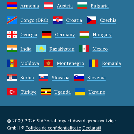
Armenia
Austria
Bulgaria
Congo (DRC)
Croatia
Czechia
Georgia
Germany
Hungary
India
Kazakhstan
Mexico
Moldova
Montenegro
Romania
Serbia
Slovakia
Slovenia
Türkiye
Uganda
Ukraine
© 2009-2026 SIA Social Impact Award gemeinnützige
GmbH ®
Politica de confidențialitate
Declarații