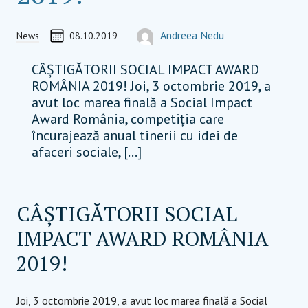
Communications
Soc
CREATED ON
AUTOR
Andreea Nedu
News
08.10.2019
TEAM MEMBER, COORDINATOR
andreea.nedu@socialimpactaward.net
CÂȘTIGĂTORII SOCIAL IMPACT AWARD
ROMÂNIA 2019! Joi, 3 octombrie 2019, a
avut loc marea finală a Social Impact
Award România, competiția care
încurajează anual tinerii cu idei de
afaceri sociale, […]
CÂȘTIGĂTORII SOCIAL
IMPACT AWARD ROMÂNIA
2019!
Joi, 3 octombrie 2019, a avut loc marea finală a Social