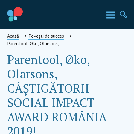
Mergi
la
Țările SIA
Meniu
Ca
conținut
Social Impact Award Romania
Acasă
Povești de succes
Parentool, Øko, Olarsons, CÂȘTIGĂTORII SOCIAL IMPACT AWARD ROMÂNIA 2019!
Parentool, Øko,
Olarsons,
CÂȘTIGĂTORII
SOCIAL IMPACT
AWARD ROMÂNIA
2019!